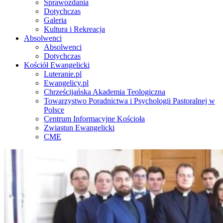
Sprawozdania
Dotychczas
Galeria
Kultura i Rekreacja
Absolwenci
Absolwenci
Dotychczas
Kościół Ewangelicki
Luteranie.pl
Ewangelicy.pl
Chrześcijańska Akademia Teologiczna
Towarzystwo Poradnictwa i Psychologii Pastoralnej w
Polsce
Centrum Informacyjne Kościoła
Zwiastun Ewangelicki
CME