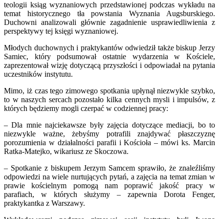
teologii ksiąg wyznaniowych przedstawionej podczas wykładu na
temat historycznego tła powstania Wyznania Augsburskiego.
Duchowni analizowali głównie zagadnienie usprawiedliwienia z
perspektywy tej księgi wyznaniowej.
Młodych duchownych i praktykantów odwiedził także biskup Jerzy
Samiec, który podsumował ostatnie wydarzenia w Kościele,
zaprezentował wizję dotyczącą przyszłości i odpowiadał na pytania
uczestników instytutu.
Mimo, iż czas tego zimowego spotkania upłynął niezwykle szybko,
to w naszych sercach pozostało kilka cennych mysli i impulsów, z
których będziemy mogli czerpać w codziennej pracy:
– Dla mnie najciekawsze były zajęcia dotyczące mediacji, bo to
niezwykle ważne, żebyśmy potrafili znajdywać płaszczyznę
porozumienia w działalności parafii i Kościoła – mówi ks. Marcin
Ratka-Matejko, wikariusz ze Skoczowa.
– Spotkanie z biskupem Jerzym Samcem sprawiło, że znaleźliśmy
odpowiedzi na wiele nurtujących pytań, a zajęcia na temat zmian w
prawie kościelnym pomogą nam poprawić jakość pracy w
parafiach, w których służymy – zapewnia Dorota Fenger,
praktykantka z Warszawy.