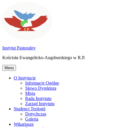
Przejdź
do
treści
Instytut Pastoralny
Kościoła Ewangelicko-Augsburskiego w R.P.
Menu
O Instytucie
Informacje Ogólne
Słowo Dyrektora
Misja
Rada Instytutu
Zarząd Instytutu
Studenci Teologii
Dotychczas
Galeria
Wikariusze