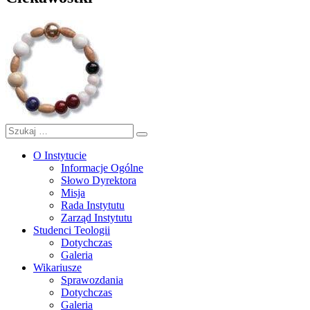
Szukaj:
Szukaj
O Instytucie
Informacje Ogólne
Słowo Dyrektora
Misja
Rada Instytutu
Zarząd Instytutu
Studenci Teologii
Dotychczas
Galeria
Wikariusze
Sprawozdania
Dotychczas
Galeria